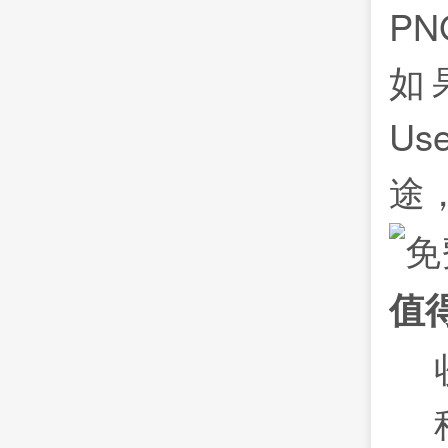
P
如
Us
途
值