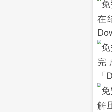
在
Do
完
「D
解压