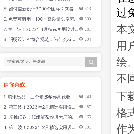
率直接翻倍！
5. 如何重新设计3000个图标？来看金
313
过
山团队的实战案例！
6. 免费可商用！100个高质量头像素
399
本文
材打包下载
7. 第二波！2022年1月精选实用设计
281
干货合集
8. 明明设计都符合规范，为什么就是
用
204
感觉不对？
绘
不
下
1. 腾讯出品！三个步骤帮你高效收集
740
管理3D动画资源
格
2. 第三波！2023年2月精选实用设计
187
干货合集
3. 精挑细选！10组能帮你进大厂的高
165
级感样机免费用
作为
4. 第一波！2023年2月精选实用设计
191
干货合集