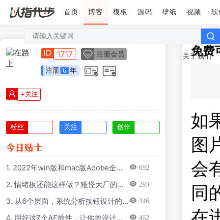
首页
博客
模板
源码
壁纸
视频
软
免费
1717
注册会员
关于我们
注册
6
年
+关注
如
粉丝
关注
创作
图
会
1. 2022年win版和mac版Adobe全家
692
桶m1芯片包括图形设计视频剪辑代码
2. 情绪板还能这样做？难怪大厂的设
293
编辑等
同
计师那么强
3. 从6个层面，系统分析按钮设计的
346
知识点
在
4. 用好这7个AE插件，让你的设计效
462