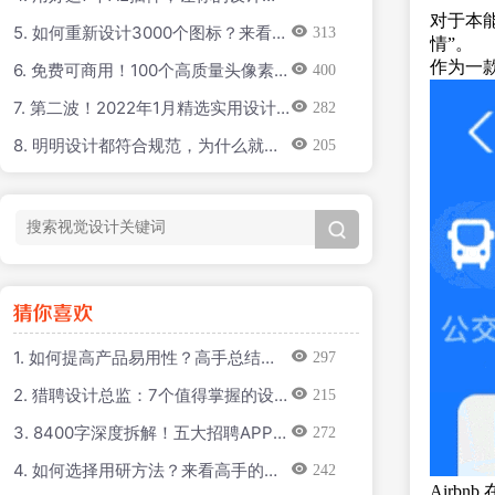
率直接翻倍！
对于本
5. 如何重新设计3000个图标？来看金
313
情”。
山团队的实战案例！
作为一款
6. 免费可商用！100个高质量头像素
400
材打包下载
7. 第二波！2022年1月精选实用设计
282
干货合集
8. 明明设计都符合规范，为什么就是
205
感觉不对？
1. 如何提高产品易用性？高手总结了3
297
个层面！
2. 猎聘设计总监：7个值得掌握的设
215
计关系
3. 8400字深度拆解！五大招聘APP的
272
首页设计分析
4. 如何选择用研方法？来看高手的总
242
结！
Airb