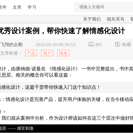
软件
文库
学习
关于我们
招兵买马
个优秀设计案例，帮你快速了解情感化设计
飞翔的企鹅
收藏
2023-02-10 06:56:53
491
产品
用户
情感
文章标签：
设计，由唐纳德·诺曼在 《情感化设计》 一书中完整提出，书
反思层。相关的概念你可以看这篇：
情感化设计，这篇干货带你快速入门这个知识点！
pik：情感化设计是完善产品，提升用户体验的关键，在当今移
章
>
，我们就从案例中分析，作为设计师该如何在这三个层次中做好
能层 —— 感官刺激