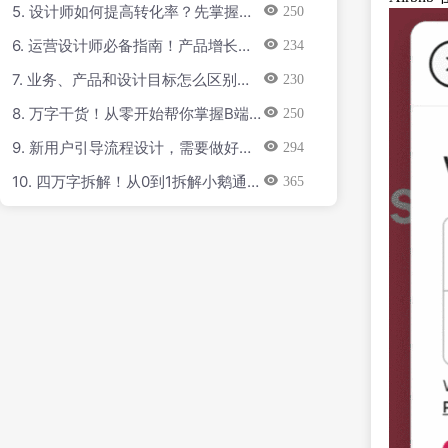
5. 设计师如何提高转化率？先掌握基
250
础的文案知识！
6. 运营设计师必备指南！产品增长三
234
要素：基础篇
7. 业务、产品和设计目标怎么区别？
230
高手用案例生动演示！
8. 万字干货！从零开始帮你掌握B端
250
色彩系统
9. 新用户引导流程设计，需要做好这
294
12个细节！
10. 四万字拆解！从0到1拆解小鹅通后
365
台设计（一）