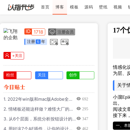
首页
博客
模板
源码
壁纸
视频
17
1718
注册会员
注册
6
年
+关注
情感化
为层、
粉丝
关注
创作
关于
小溜E
1. 2022年win版和mac版Adobe全家
692
出。
桶m1芯片包括图形设计视频剪辑代码
2. 情绪板还能这样做？难怪大厂的设
295
阅读文
编辑等
计师那么强
接下来
3. 从6个层面，系统分析按钮设计的
347
知识点
一、本
4. 用好这7个AE插件，让你的设计效
462