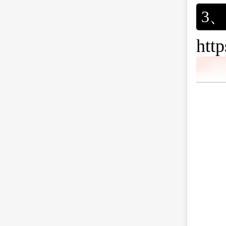
3
htt