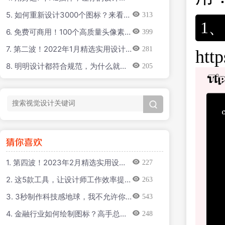
率直接翻倍！
5. 如何重新设计3000个图标？来看金
313
1
山团队的实战案例！
6. 免费可商用！100个高质量头像素
399
材打包下载
7. 第二波！2022年1月精选实用设计
281
http
干货合集
8. 明明设计都符合规范，为什么就是
205
感觉不对？
1. 第四波！2023年2月精选实用设计
227
干货合集
2. 这5款工具，让设计师工作效率提
263
升 200%！（十四）
3. 3秒制作科技感地球，我不允许你
543
不知道这个神器！
4. 金融行业如何绘制图标？高手总结
248
了2个方法+1个工具！