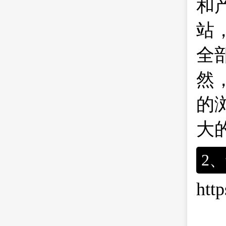
和
站
全
然
的
大
2
htt