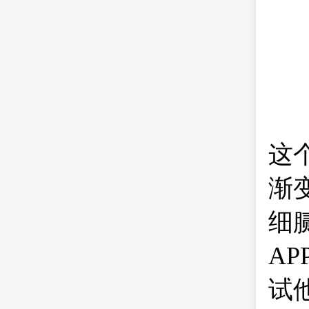
这个
渐
细
A
试