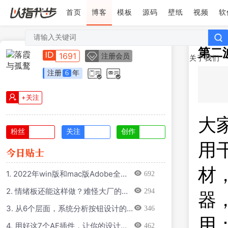
首页
博客
模板
源码
壁纸
视频
软
第二
1691
注册会员
关于我们
注册
6
年
+关注
大
粉丝
关注
创作
用
材
1. 2022年win版和mac版Adobe全家
692
桶m1芯片包括图形设计视频剪辑代码
2. 情绪板还能这样做？难怪大厂的设
294
编辑等
器
计师那么强
3. 从6个层面，系统分析按钮设计的
346
知识点
用
4. 用好这7个AE插件，让你的设计效
462