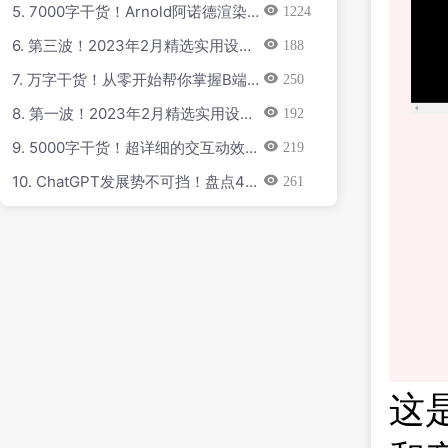
5. 7000字干货！Arnold阿诺德渲染器
1224
技巧大全（附3.7G资源包）
6. 第三波！2023年2月精选实用设计
188
干货合集
7. 万字干货！从零开始帮你掌握B端色
250
彩系统
8. 第一波！2023年2月精选实用设计
192
干货合集
9. 5000字干货！超详细的交互动效设
219
计指南
10. ChatGPT发展势不可挡！盘点4个
261
值得关注的AI语言文本工具
这